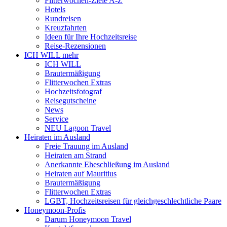
Flitterwochen-Ziele A-Z
Hotels
Rundreisen
Kreuzfahrten
Ideen für Ihre Hochzeitsreise
Reise-Rezensionen
ICH WILL mehr
ICH WILL
Brautermäßigung
Flitterwochen Extras
Hochzeitsfotograf
Reisegutscheine
News
Service
NEU Lagoon Travel
Heiraten im Ausland
Freie Trauung im Ausland
Heiraten am Strand
Anerkannte Eheschließung im Ausland
Heiraten auf Mauritius
Brautermäßigung
Flitterwochen Extras
LGBT, Hochzeitsreisen für gleichgeschlechtliche Paare
Honeymoon-Profis
Darum Honeymoon Travel