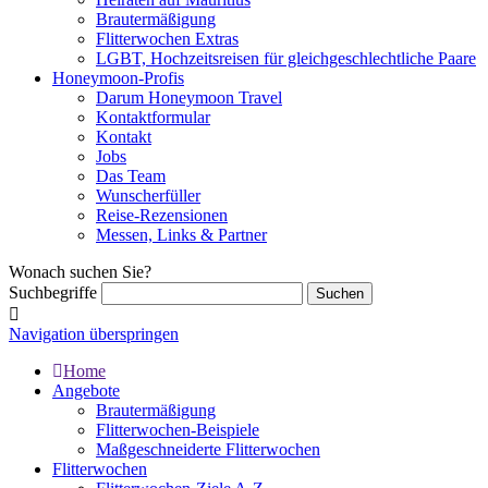
Brautermäßigung
Flitterwochen Extras
LGBT, Hochzeitsreisen für gleichgeschlechtliche Paare
Honeymoon-Profis
Darum Honeymoon Travel
Kontaktformular
Kontakt
Jobs
Das Team
Wunscherfüller
Reise-Rezensionen
Messen, Links & Partner
Wonach suchen Sie?
Suchbegriffe
Navigation überspringen
Home
Angebote
Brautermäßigung
Flitterwochen-Beispiele
Maßgeschneiderte Flitterwochen
Flitterwochen