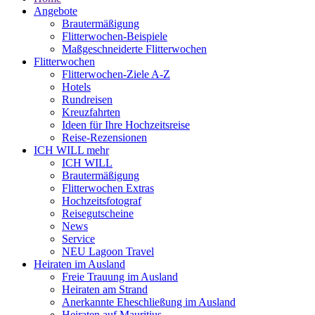
Angebote
Brautermäßigung
Flitterwochen-Beispiele
Maßgeschneiderte Flitterwochen
Flitterwochen
Flitterwochen-Ziele A-Z
Hotels
Rundreisen
Kreuzfahrten
Ideen für Ihre Hochzeitsreise
Reise-Rezensionen
ICH WILL mehr
ICH WILL
Brautermäßigung
Flitterwochen Extras
Hochzeitsfotograf
Reisegutscheine
News
Service
NEU Lagoon Travel
Heiraten im Ausland
Freie Trauung im Ausland
Heiraten am Strand
Anerkannte Eheschließung im Ausland
Heiraten auf Mauritius