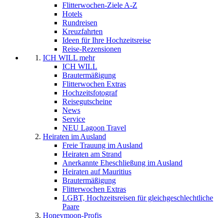
Flitterwochen-Ziele A-Z
Hotels
Rundreisen
Kreuzfahrten
Ideen für Ihre Hochzeitsreise
Reise-Rezensionen
ICH WILL mehr
ICH WILL
Brautermäßigung
Flitterwochen Extras
Hochzeitsfotograf
Reisegutscheine
News
Service
NEU Lagoon Travel
Heiraten im Ausland
Freie Trauung im Ausland
Heiraten am Strand
Anerkannte Eheschließung im Ausland
Heiraten auf Mauritius
Brautermäßigung
Flitterwochen Extras
LGBT, Hochzeitsreisen für gleichgeschlechtliche
Paare
Honeymoon-Profis