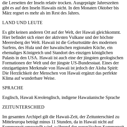
die Leeseiten der Inseln relativ trocken. Ausgeprägte Jahreszeiten
gibt es auf den Inseln Hawaiis nicht. In den Monaten Oktober bis
März regnet es mehr als im Rest des Jahres.
LAND UND LEUTE
Es gibt keinen anderen Ort auf der Welt, der Hawaii gleichkommt.
Hier befindet sich einer der aktivsten Vulkane und der höchste
Meeresberg der Welt. Hawaii ist die Geburtsstätte des modernen
Surfens, des Hula und der hawaiischen regionalen Küche, ein
ehemaliges Königreich und Standort des einzigen königlichen
Palasts in den USA. Hawaii ist auch eine der jüngsten geologischen
Formationen der Welt und der jüngste US-Bundesstaat. Eines der
einzigartigsten Merkmale von Hawaii ist jedoch der Aloha Spirit:
Die Herzlichkeit der Menschen von Hawaii ergänzt das perfekte
Klima auf wunderbare Weise.
SPRACHE
Englisch, Hawaii Kreolenglisch, indigene Hawaiianische Sprache
ZEITUNTERSCHIED
Im gesamten Archipel gilt die Hawaii-Zeit, der Zeitunterschied zu
Mitteleuropa beträgt minus 11 Stunden, da in Hawaii nicht auf
Sommerzeit umgestellt wird, während der europäischen Sommerzeit