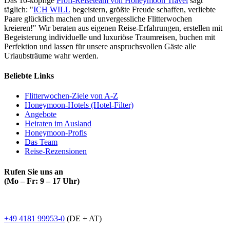
Das 10-köpfige
Profi-Reiseteam von Honeymoon Travel
sagt
täglich: "
ICH WILL
begeistern, größte Freude schaffen, verliebte
Paare glücklich machen und unvergessliche Flitterwochen
kreieren!" Wir beraten aus eigenen Reise-Erfahrungen, erstellen mit
Begeisterung individuelle und luxuriöse Traumreisen, buchen mit
Perfektion und lassen für unsere anspruchsvollen Gäste alle
Urlaubsträume wahr werden.
Beliebte Links
Flitterwochen-Ziele von A-Z
Honeymoon-Hotels (Hotel-Filter)
Angebote
Heiraten im Ausland
Honeymoon-Profis
Das Team
Reise-Rezensionen
Rufen Sie uns an
(Mo – Fr: 9 – 17 Uhr)
+49 4181 99953-0
(DE + AT)