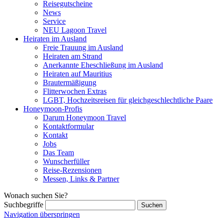
Reisegutscheine
News
Service
NEU Lagoon Travel
Heiraten im Ausland
Freie Trauung im Ausland
Heiraten am Strand
Anerkannte Eheschließung im Ausland
Heiraten auf Mauritius
Brautermäßigung
Flitterwochen Extras
LGBT, Hochzeitsreisen für gleichgeschlechtliche Paare
Honeymoon-Profis
Darum Honeymoon Travel
Kontaktformular
Kontakt
Jobs
Das Team
Wunscherfüller
Reise-Rezensionen
Messen, Links & Partner
Wonach suchen Sie?
Suchbegriffe
Navigation überspringen