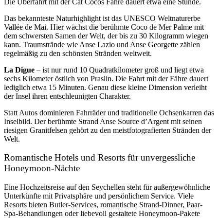
Die Überfahrt mit der Cat Cocos Fähre dauert etwa eine Stunde.
Das bekannteste Naturhighlight ist das UNESCO Weltnaturerbe
Vallée de Mai. Hier wächst die berühmte Coco de Mer Palme mit
dem schwersten Samen der Welt, der bis zu 30 Kilogramm wiegen
kann. Traumstrände wie Anse Lazio und Anse Georgette zählen
regelmäßig zu den
schönsten Stränden weltweit
.
La Digue
–
ist nur rund 10 Quadratkilometer groß und liegt etwa
sechs Kilometer östlich von Praslin. Die Fahrt mit der Fähre dauert
lediglich etwa 15 Minuten. Genau diese kleine Dimension verleiht
der Insel ihren entschleunigten Charakter.
Statt Autos dominieren Fahrräder und traditionelle Ochsenkarren das
Inselbild. Der berühmte Strand Anse Source d’Argent mit seinen
riesigen Granitfelsen gehört zu den
meistfotografierten Stränden der
Welt
.
Romantische Hotels und Resorts für unvergessliche
Honeymoon-Nächte
Eine Hochzeitsreise auf den Seychellen steht für außergewöhnliche
Unterkünfte mit Privatsphäre und persönlichem Service. Viele
Resorts bieten Butler-Services, romantische Strand-Dinner, Paar-
Spa-Behandlungen oder liebevoll gestaltete Honeymoon-Pakete