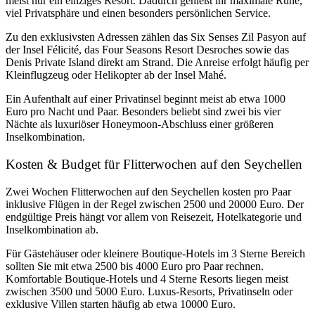
meist nur ein einziges Resort. Dadurch genießt ihr maximale Ruhe,
viel Privatsphäre und einen besonders persönlichen Service.
Zu den exklusivsten Adressen zählen das
Six Senses Zil Pasyon
auf
der Insel Félicité, das
Four Seasons Resort Desroches
sowie das
Denis Private Island
direkt am Strand. Die Anreise erfolgt häufig per
Kleinflugzeug oder Helikopter ab der Insel Mahé.
Ein Aufenthalt auf einer Privatinsel beginnt meist ab etwa 1000
Euro pro Nacht und Paar. Besonders beliebt sind zwei bis vier
Nächte als luxuriöser Honeymoon-Abschluss einer größeren
Inselkombination.
Kosten & Budget für Flitterwochen auf den Seychellen
Zwei Wochen Flitterwochen auf den Seychellen kosten pro Paar
inklusive Flügen in der Regel zwischen 2500 und 20000 Euro. Der
endgültige Preis hängt vor allem von Reisezeit, Hotelkategorie und
Inselkombination ab.
Für Gästehäuser oder kleinere Boutique-Hotels im 3 Sterne Bereich
sollten Sie mit etwa 2500 bis 4000 Euro pro Paar rechnen.
Komfortable Boutique-Hotels und 4 Sterne Resorts liegen meist
zwischen 3500 und 5000 Euro. Luxus-Resorts, Privatinseln oder
exklusive Villen starten häufig ab etwa 10000 Euro.