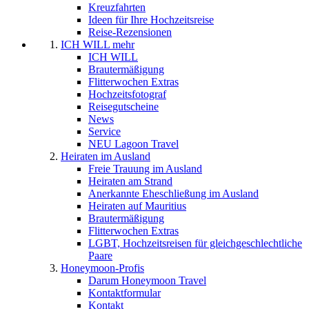
Kreuzfahrten
Ideen für Ihre Hochzeitsreise
Reise-Rezensionen
ICH WILL mehr
ICH WILL
Brautermäßigung
Flitterwochen Extras
Hochzeitsfotograf
Reisegutscheine
News
Service
NEU Lagoon Travel
Heiraten im Ausland
Freie Trauung im Ausland
Heiraten am Strand
Anerkannte Eheschließung im Ausland
Heiraten auf Mauritius
Brautermäßigung
Flitterwochen Extras
LGBT, Hochzeitsreisen für gleichgeschlechtliche
Paare
Honeymoon-Profis
Darum Honeymoon Travel
Kontaktformular
Kontakt