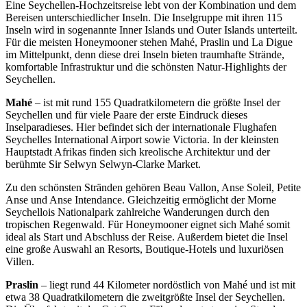
Eine Seychellen-Hochzeitsreise lebt von der Kombination und dem
Bereisen unterschiedlicher Inseln. Die Inselgruppe mit ihren 115
Inseln wird in sogenannte Inner Islands und Outer Islands unterteilt.
Für die meisten Honeymooner stehen Mahé, Praslin und La Digue
im Mittelpunkt, denn diese drei Inseln bieten traumhafte Strände,
komfortable Infrastruktur und die schönsten Natur-Highlights der
Seychellen.
Mahé
–
ist mit rund 155 Quadratkilometern die größte Insel der
Seychellen und für viele Paare der erste Eindruck dieses
Inselparadieses. Hier befindet sich der internationale Flughafen
Seychelles International Airport sowie Victoria. In der
kleinsten
Hauptstadt Afrikas
finden sich kreolische Architektur und der
berühmte Sir Selwyn Selwyn-Clarke Market.
Zu den schönsten Stränden gehören Beau Vallon, Anse Soleil, Petite
Anse und Anse Intendance. Gleichzeitig ermöglicht der Morne
Seychellois Nationalpark zahlreiche Wanderungen durch den
tropischen Regenwald. Für Honeymooner eignet sich Mahé somit
ideal als Start und Abschluss der Reise. Außerdem bietet die Insel
eine große Auswahl an Resorts, Boutique-Hotels und luxuriösen
Villen.
Praslin
–
liegt rund 44 Kilometer nordöstlich von Mahé und ist mit
etwa 38 Quadratkilometern die zweitgrößte Insel der Seychellen.