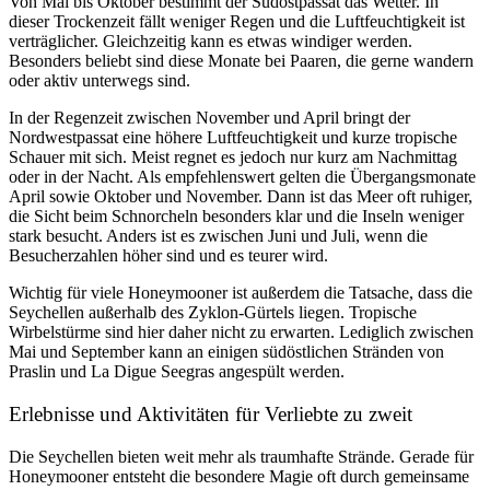
Von Mai bis Oktober bestimmt der Südostpassat das Wetter. In
dieser Trockenzeit fällt weniger Regen und die Luftfeuchtigkeit ist
verträglicher. Gleichzeitig kann es etwas windiger werden.
Besonders beliebt sind diese Monate bei Paaren, die gerne wandern
oder aktiv unterwegs sind.
In der Regenzeit zwischen November und April bringt der
Nordwestpassat eine höhere Luftfeuchtigkeit und kurze tropische
Schauer mit sich. Meist regnet es jedoch nur kurz am Nachmittag
oder in der Nacht. Als empfehlenswert gelten die Übergangsmonate
April sowie Oktober und November. Dann ist das Meer oft ruhiger,
die Sicht beim Schnorcheln besonders klar und die Inseln weniger
stark besucht. Anders ist es zwischen Juni und Juli, wenn die
Besucherzahlen höher sind und es teurer wird.
Wichtig für viele Honeymooner ist außerdem die Tatsache, dass die
Seychellen außerhalb des Zyklon-Gürtels liegen. Tropische
Wirbelstürme sind hier daher nicht zu erwarten. Lediglich zwischen
Mai und September kann an einigen südöstlichen Stränden von
Praslin und La Digue Seegras angespült werden.
Erlebnisse und Aktivitäten für Verliebte zu zweit
Die Seychellen bieten weit mehr als traumhafte Strände. Gerade für
Honeymooner entsteht die besondere Magie oft durch gemeinsame