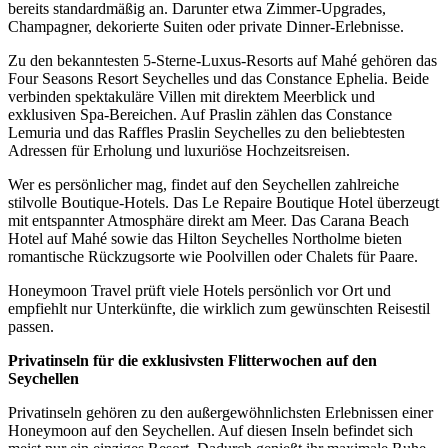
bereits standardmäßig an. Darunter etwa Zimmer-Upgrades,
Champagner, dekorierte Suiten oder private Dinner-Erlebnisse.
Zu den bekanntesten 5-Sterne-Luxus-Resorts auf Mahé gehören das
Four Seasons Resort Seychelles
und das
Constance Ephelia
. Beide
verbinden spektakuläre Villen mit direktem Meerblick und
exklusiven Spa-Bereichen. Auf Praslin zählen das
Constance
Lemuria
und das
Raffles Praslin Seychelles
zu den beliebtesten
Adressen für Erholung und luxuriöse Hochzeitsreisen.
Wer es persönlicher mag, findet auf den Seychellen zahlreiche
stilvolle Boutique-Hotels. Das
Le Repaire Boutique Hotel
überzeugt
mit entspannter Atmosphäre direkt am Meer. Das
Carana Beach
Hotel
auf Mahé sowie das
Hilton Seychelles Northolme
bieten
romantische Rückzugsorte wie Poolvillen oder Chalets für Paare.
Honeymoon Travel prüft viele Hotels persönlich vor Ort und
empfiehlt nur Unterkünfte, die wirklich zum gewünschten Reisestil
passen.
Privatinseln für die exklusivsten Flitterwochen auf den
Seychellen
Privatinseln gehören zu den außergewöhnlichsten Erlebnissen einer
Honeymoon auf den Seychellen. Auf diesen Inseln befindet sich