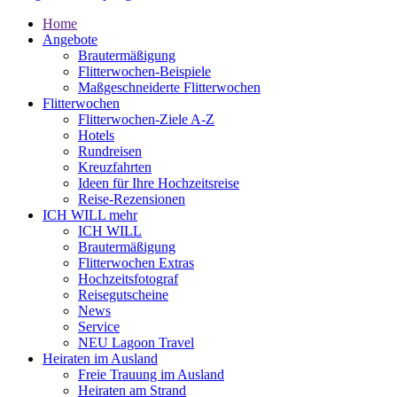
Home
Angebote
Brautermäßigung
Flitterwochen-Beispiele
Maßgeschneiderte Flitterwochen
Flitterwochen
Flitterwochen-Ziele A-Z
Hotels
Rundreisen
Kreuzfahrten
Ideen für Ihre Hochzeitsreise
Reise-Rezensionen
ICH WILL mehr
ICH WILL
Brautermäßigung
Flitterwochen Extras
Hochzeitsfotograf
Reisegutscheine
News
Service
NEU Lagoon Travel
Heiraten im Ausland
Freie Trauung im Ausland
Heiraten am Strand