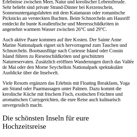
Erlebnisse zwischen Meer, Natur und kreolischer Lebensfreude.
Sehr beliebt sind private Strand-Dinner bei Kerzenschein,
Sonnenuntergangsfahrten mit dem Katamaran oder romantische
Picknicks an versteckten Buchten. Beim Schnorcheln am Hausriff
entdeckt ihr bunte Korallenfische und Meeresschildkröten in
angenehm warmem Wasser zwischen 26°C und 29°C.
Auch aktive Paare kommen auf ihre Kosten. Der Sainte Anne
Marine Nationalpark eignet sich hervorragend zum Tauchen und
Schnorcheln. Bootsausflüge nach Curieuse Island oder Cousin
Island führen zu Riesenschildkröten und geschützten
Naturreservaten. Zusätzlich eröffnen Wanderungen durch das Vallée
de Mai oder den Morne Seychellois Nationalpark spektakuläre
Ausblicke über die Inselwelt.
Viele Resorts ergänzen das Erlebnis mit Floating Breakfasts, Yoga
am Strand oder Paarmassagen unter Palmen. Dazu kommt die
kreolische Küche mit frischem Fisch, exotischen Früchten und
aromatischen Currygerichten, die eure Reise auch kulinarisch
unvergesslich macht.
Die schönsten Inseln für eure
Hochzeitsreise