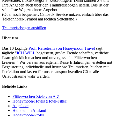
Reisedauer, Luxuskategorie, Reisebudget)? Dann können Sie uns
Ihre Angaben auch über den Traumreisebogen liefern. Das ist der
schnellste Weg zu einem Angebot.
(Oder noch bequemer: Callback-Service nutzen, einfach über das
Telefonhörer-Symbol am rechten Seitenrand.)
Traumreisebogen ausfüllen
Über uns
Das 10-köpfige
Profi-Reiseteam von Honeymoon Travel
sagt
täglich: "
ICH WILL
begeistern, größte Freude schaffen, verliebte
Paare glücklich machen und unvergessliche Flitterwochen
kreieren!" Wir beraten aus eigenen Reise-Erfahrungen, erstellen mit
Begeisterung individuelle und luxuriöse Traumreisen, buchen mit
Perfektion und lassen für unsere anspruchsvollen Gäste alle
Urlaubsträume wahr werden.
Beliebte Links
Flitterwochen-Ziele von A-Z
Honeymoon-Hotels (Hotel-Filter)
Angebote
Heiraten im Ausland
Honeymoon-Profis