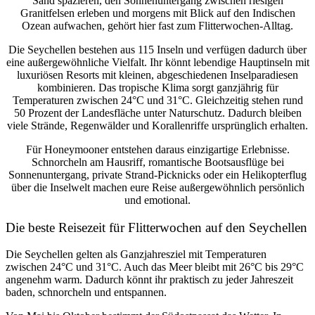
Sand spazieren, den Sonnenuntergang zwischen riesigen
Granitfelsen erleben und morgens mit Blick auf den Indischen
Ozean aufwachen, gehört hier fast zum Flitterwochen-Alltag.
Die Seychellen bestehen aus 115 Inseln und verfügen dadurch über
eine außergewöhnliche Vielfalt. Ihr könnt lebendige Hauptinseln mit
luxuriösen Resorts mit kleinen, abgeschiedenen Inselparadiesen
kombinieren. Das tropische Klima sorgt ganzjährig für
Temperaturen zwischen 24°C und 31°C
. Gleichzeitig stehen rund
50 Prozent der Landesfläche unter Naturschutz. Dadurch bleiben
viele Strände, Regenwälder und Korallenriffe ursprünglich erhalten.
Für Honeymooner entstehen daraus einzigartige Erlebnisse.
Schnorcheln am Hausriff, romantische Bootsausflüge bei
Sonnenuntergang, private Strand-Picknicks oder ein Helikopterflug
über die Inselwelt machen eure Reise außergewöhnlich persönlich
und emotional.
Die beste Reisezeit für Flitterwochen auf den Seychellen
Die Seychellen gelten als Ganzjahresziel mit Temperaturen
zwischen 24°C und 31°C. Auch das Meer bleibt mit 26°C bis 29°C
angenehm warm. Dadurch könnt ihr praktisch zu jeder Jahreszeit
baden, schnorcheln und entspannen.