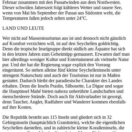
Februar zusammen mit den Passatwinden aus dem Nordwesten.
Dieser schwülen Jahreszeit folgt kühleres Wetter und rauere See,
wenn von Mai bis September der Passat aus Südosten weht, die
Temperaturen fallen jedoch selten unter 24°C.
LAND UND LEUTE
Wer nicht auf Massentourismus aus ist und dennoch nicht gänzlich
auf Komfort verzichten will, ist auf den Seychellen goldrichtig.
Denn die tropische Inselgruppe direkt südlich am Äquator hat sich
in den letzten Jahren zum Geheimtipp gemausert. Erwarten darf man
hier allerdings weniger Kultur und Entertainment als vielmehr Natur
pur. Und der hat die Regierung sogar explizit den Vorrang
eingeräumt. So stehen alleine fünf kleine Seychelleninseln unter
strengem Naturschutz und auch der Tourismus ist nur in Maßen
gestattet. Dadurch bleibt der paradiesische Charakter des Landes
erhalten. Denn die Inseln Praslin, Silhouette, La Digue und sogar
die Hauptinsel Mahé bieten nahezu unberührte Landschaften und
menschenleere Strände. Doch auch für Aktivurlauber ist gesorgt,
denn Taucher, Angler, Radfahrer und Wanderer kommen ebenfalls
auf ihre Kosten.
Die Republik besteht aus 115 Inseln und gliedert sich in 32
Gebirgsinseln (hauptsächlich Granitstein), welche die eigentlichen
Seychellen darstellen, und in zahlreiche kleine Koralleninseln, die