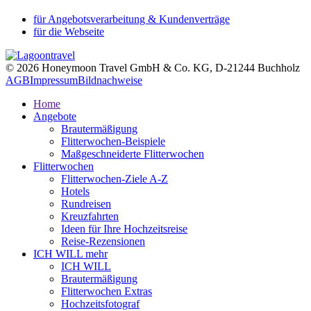
für Angebotsverarbeitung & Kundenverträge
für die Webseite
© 2026 Honeymoon Travel GmbH & Co. KG, D-21244 Buchholz
AGB
Impressum
Bildnachweise
Home
Angebote
Brautermäßigung
Flitterwochen-Beispiele
Maßgeschneiderte Flitterwochen
Flitterwochen
Flitterwochen-Ziele A-Z
Hotels
Rundreisen
Kreuzfahrten
Ideen für Ihre Hochzeitsreise
Reise-Rezensionen
ICH WILL mehr
ICH WILL
Brautermäßigung
Flitterwochen Extras
Hochzeitsfotograf