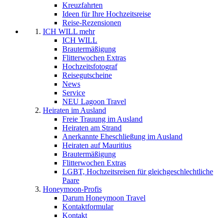
Kreuzfahrten
Ideen für Ihre Hochzeitsreise
Reise-Rezensionen
ICH WILL mehr
ICH WILL
Brautermäßigung
Flitterwochen Extras
Hochzeitsfotograf
Reisegutscheine
News
Service
NEU Lagoon Travel
Heiraten im Ausland
Freie Trauung im Ausland
Heiraten am Strand
Anerkannte Eheschließung im Ausland
Heiraten auf Mauritius
Brautermäßigung
Flitterwochen Extras
LGBT, Hochzeitsreisen für gleichgeschlechtliche
Paare
Honeymoon-Profis
Darum Honeymoon Travel
Kontaktformular
Kontakt