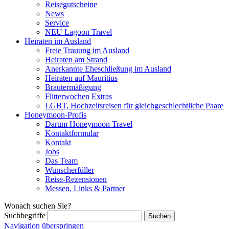
Reisegutscheine
News
Service
NEU Lagoon Travel
Heiraten im Ausland
Freie Trauung im Ausland
Heiraten am Strand
Anerkannte Eheschließung im Ausland
Heiraten auf Mauritius
Brautermäßigung
Flitterwochen Extras
LGBT, Hochzeitsreisen für gleichgeschlechtliche Paare
Honeymoon-Profis
Darum Honeymoon Travel
Kontaktformular
Kontakt
Jobs
Das Team
Wunscherfüller
Reise-Rezensionen
Messen, Links & Partner
Wonach suchen Sie?
Suchbegriffe
Navigation überspringen