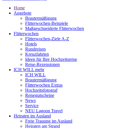
Home
Angebote
Brautermäßigung
Flitterwochen-Beispiele
Maßgeschneiderte Flitterwochen
Flitterwochen
Flitterwochen-Ziele A-Z
Hotels
Rundreisen
Kreuzfahrten
Ideen für Ihre Hochzeitsreise
Reise-Rezensionen
ICH WILL mehr
ICH WILL
Brautermäßigung
Flitterwochen Extras
Hochzeitsfotograf
Reisegutscheine
News
Service
NEU Lagoon Travel
Heiraten im Ausland
Freie Trauung im Ausland
Heiraten am Strand