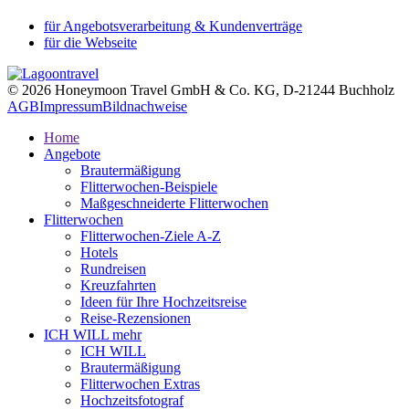
für Angebotsverarbeitung & Kundenverträge
für die Webseite
© 2026 Honeymoon Travel GmbH & Co. KG, D-21244 Buchholz
AGB
Impressum
Bildnachweise
Home
Angebote
Brautermäßigung
Flitterwochen-Beispiele
Maßgeschneiderte Flitterwochen
Flitterwochen
Flitterwochen-Ziele A-Z
Hotels
Rundreisen
Kreuzfahrten
Ideen für Ihre Hochzeitsreise
Reise-Rezensionen
ICH WILL mehr
ICH WILL
Brautermäßigung
Flitterwochen Extras
Hochzeitsfotograf