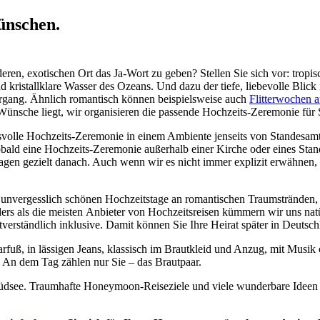
wünschen.
ren, exotischen Ort das Ja-Wort zu geben? Stellen Sie sich vor: trop
kristallklare Wasser des Ozeans. Und dazu der tiefe, liebevolle Blick 
gang. Ähnlich romantisch können beispielsweise auch
Flitterwochen a
ünsche liegt, wir organisieren die passende Hochzeits-Zeremonie für 
svolle Hochzeits-Zeremonie in einem Ambiente jenseits von Standesamt
ld eine Hochzeits-Zeremonie außerhalb einer Kirche oder eines Stande
 fragen gezielt danach. Auch wenn wir es nicht immer explizit erwähnen
unvergesslich schönen Hochzeitstage an romantischen Traumstränden,
ders als die meisten Anbieter von Hochzeitsreisen kümmern wir uns nat
tverständlich inklusive. Damit können Sie Ihre Heirat später in Deutschl
arfuß, in lässigen Jeans, klassisch im Brautkleid und Anzug, mit Musi
l. An dem Tag zählen nur Sie – das Brautpaar.
Südsee. Traumhafte Honeymoon-Reiseziele und viele wunderbare Ideen fü