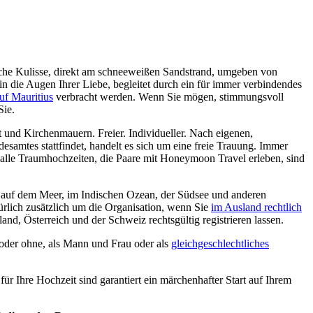
ische Kulisse, direkt am schneeweißen Sandstrand, umgeben von
in die Augen Ihrer Liebe, begleitet durch ein für immer verbindendes
uf Mauritius
verbracht werden. Wenn Sie mögen, stimmungsvoll
Sie.
 und Kirchenmauern. Freier. Individueller. Nach eigenen,
samtes stattfindet, handelt es sich um eine freie Trauung. Immer
, alle Traumhochzeiten, die Paare mit Honeymoon Travel erleben, sind
 auf dem Meer, im Indischen Ozean, der Südsee und anderen
ürlich zusätzlich um die Organisation, wenn Sie
im Ausland rechtlich
and, Österreich und der Schweiz rechtsgültig registrieren lassen.
k oder ohne, als Mann und Frau oder als
gleichgeschlechtliches
r Ihre Hochzeit sind garantiert ein märchenhafter Start auf Ihrem