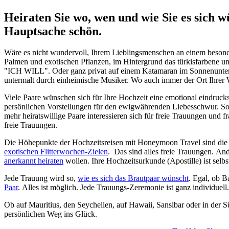
Heiraten Sie wo, wen und wie Sie es sich 
Hauptsache schön.
Wäre es nicht wundervoll, Ihrem Lieblingsmenschen an einem besonde
Palmen und exotischen Pflanzen, im Hintergrund das türkisfarbene und 
"ICH WILL". Oder ganz privat auf einem Katamaran im Sonnenunter
untermalt durch einheimische Musiker. Wo auch immer der Ort Ihrer W
Viele Paare wünschen sich für Ihre Hochzeit eine emotional eindruck
persönlichen Vorstellungen für den ewigwährenden Liebesschwur. Soba
mehr heiratswillige Paare interessieren sich für freie Trauungen und
freie Trauungen.
Die Höhepunkte der Hochzeitsreisen mit Honeymoon Travel sind die 
exotischen Flitterwochen-Zielen
. Das sind alles freie Trauungen. An
anerkannt heiraten
wollen. Ihre Hochzeitsurkunde (Apostille) ist selbs
Jede Trauung wird so,
wie es sich das Brautpaar wünscht
. Egal, ob B
Paar
. Alles ist möglich. Jede Trauungs-Zeremonie ist ganz individuel
Ob auf Mauritius, den Seychellen, auf Hawaii, Sansibar oder in der 
persönlichen Weg ins Glück.