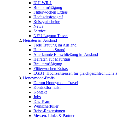
ICH WILL
Brautermäßigung
Flitterwochen Extras
Hochzeitsfotograf
Reisegutscheine
News
Service
NEU Lagoon Travel
Heiraten im Ausland
Freie Trauung im Ausland
Heiraten am Strand
Anerkannte Eheschließung im Ausland
Heiraten auf Mauritius
Brautermäßigung
Flitterwochen Extras
LGBT, Hochzeitsreisen für gleichgeschlechtliche 
Honeymoon-Profis
Darum Honeymoon Travel
Kontaktformular
Kontakt
Jobs
Das Team
Wunscherfüller
Reise-Rezensionen
Messen, Links & Partner