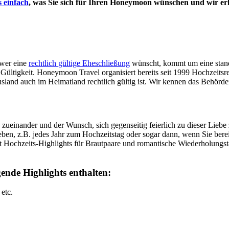
 einfach
, was Sie sich für Ihren Honeymoon wünschen und wir erl
 wer eine
rechtlich gültige Eheschließung
wünscht, kommt um eine stand
he Gültigkeit. Honeymoon Travel organisiert bereits seit 1999 Hochzei
usland auch im Heimatland rechtlich gültig ist. Wir kennen das Behör
e zueinander und der Wunsch, sich gegenseitig feierlich zu dieser Liebe
eben, z.B. jedes Jahr zum Hochzeitstag oder sogar dann, wenn Sie bereit
it Hochzeits-Highlights für Brautpaare und romantische Wiederholungstä
ende Highlights enthalten:
etc.